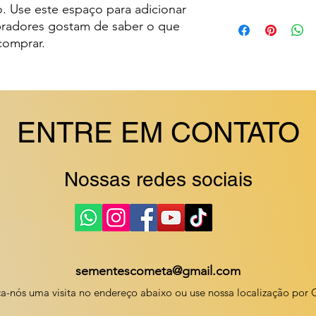
. Use este espaço para adicionar 
ótima maneira de est
Use este espaço para
radores gostam de saber o que 
compras com segura
seus métodos de envi
comprar.
uma política de envi
estabelecer confianç
segurança.
ENTRE EM CONTATO
Nossas redes sociais
sementescometa@gmail.com
a-nós uma visita no endereço abaixo ou use nossa localização por