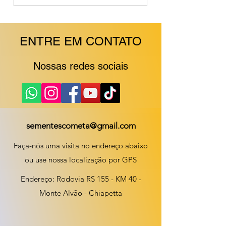
pastejo
alimentação dos
bovinos de leite.
ENTRE EM CONTATO
Nossas redes sociais
sementescometa@gmail.com
Faça-nós uma visita no endereço abaixo
ou use nossa localização por GPS
Endereço: Rodovia RS 155 - KM 40 -
Monte Alvão - Chiapetta